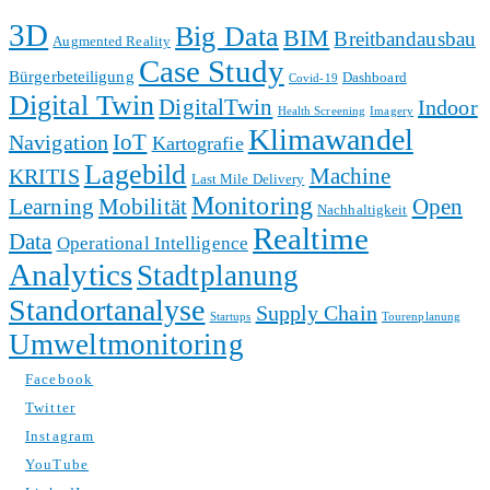
3D
Big Data
BIM
Breitbandausbau
Augmented Reality
Case Study
Bürgerbeteiligung
Dashboard
Covid-19
Digital Twin
DigitalTwin
Indoor
Health Screening
Imagery
Klimawandel
Navigation
IoT
Kartografie
Lagebild
KRITIS
Machine
Last Mile Delivery
Monitoring
Open
Learning
Mobilität
Nachhaltigkeit
Realtime
Data
Operational Intelligence
Analytics
Stadtplanung
Standortanalyse
Supply Chain
Startups
Tourenplanung
Umweltmonitoring
Facebook
Twitter
Instagram
YouTube