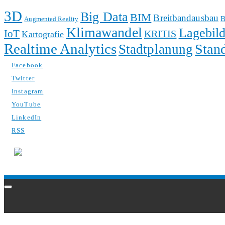
3D
Big Data
BIM
Breitbandausbau
B
Augmented Reality
Klimawandel
Lagebil
IoT
KRITIS
Kartografie
Realtime Analytics
Stan
Stadtplanung
Facebook
Twitter
Instagram
YouTube
LinkedIn
RSS