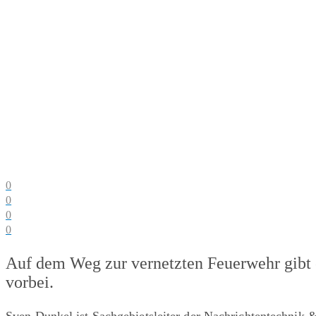
0
0
0
0
Auf dem Weg zur vernetzten Feuerwehr gibt 
vorbei.
Sven Dunkel ist Sachgebietsleiter der Nachrichtentechnik 