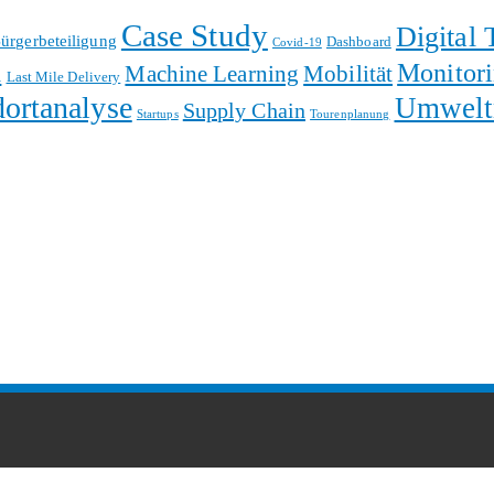
Case Study
Digital 
ürgerbeteiligung
Dashboard
Covid-19
d
Monitor
Machine Learning
Mobilität
Last Mile Delivery
dortanalyse
Umwelt
Supply Chain
Startups
Tourenplanung