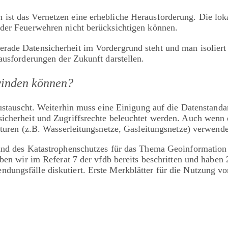
st das Vernetzen eine erhebliche Herausforderung. Die lokal
 der Feuerwehren nicht berücksichtigen können.
ade Datensicherheit im Vordergrund steht und man isoliert 
ausforderungen der Zukunft darstellen.
winden können?
 austauscht. Weiterhin muss eine Einigung auf die Datenstan
icherheit und Zugriffsrechte beleuchtet werden. Auch wenn 
kturen (z.B. Wasserleitungsnetze, Gasleitungsnetze) verwende
n und des Katastrophenschutzes für das Thema Geoinformati
aben wir im Referat 7 der vfdb bereits beschritten und haben
dungsfälle diskutiert. Erste Merkblätter für die Nutzung v